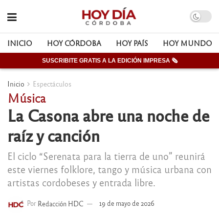
INICIO
HOY CÓRDOBA
HOY PAÍS
HOY MUNDO
SUSCRIBITE GRATIS A LA EDICIÓN IMPRESA 🗞
Inicio
Espectáculos
Música
La Casona abre una noche de
raíz y canción
El ciclo “Serenata para la tierra de uno” reunirá
este viernes folklore, tango y música urbana con
artistas cordobeses y entrada libre.
Por
Redacción HDC
19 de mayo de 2026