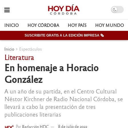
INICIO
HOY CÓRDOBA
HOY PAÍS
HOY MUNDO
SUSCRIBITE GRATIS A LA EDICIÓN IMPRESA 🗞
Inicio
Espectáculos
Literatura
En homenaje a Horacio
González
A un año de su partida, en el Centro Cultural
Néstor Kirchner de Radio Nacional Córdoba, se
llevará a cabo la presentación de tres
publicaciones literarias
Por
Redacción HDC
8 de julio de 2022