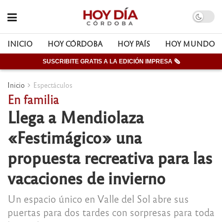
INICIO
HOY CÓRDOBA
HOY PAÍS
HOY MUNDO
SUSCRIBITE GRATIS A LA EDICIÓN IMPRESA 🗞
Inicio
Espectáculos
En familia
Llega a Mendiolaza
«Festimágico» una
propuesta recreativa para las
vacaciones de invierno
Un espacio único en Valle del Sol abre sus
puertas para dos tardes con sorpresas para toda