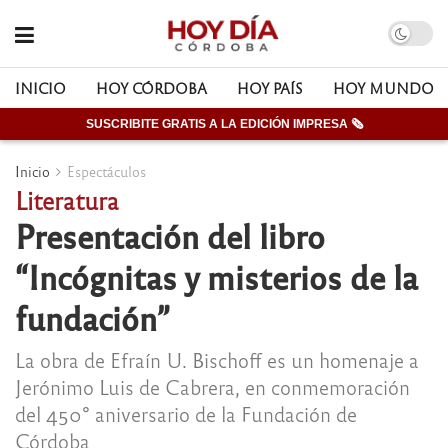
INICIO
HOY CÓRDOBA
HOY PAÍS
HOY MUNDO
SUSCRIBITE GRATIS A LA EDICIÓN IMPRESA 🗞
Inicio
Espectáculos
Literatura
Presentación del libro
“Incógnitas y misterios de la
fundación”
La obra de Efraín U. Bischoff es un homenaje a
Jerónimo Luis de Cabrera, en conmemoración
del 450° aniversario de la Fundación de
Córdoba