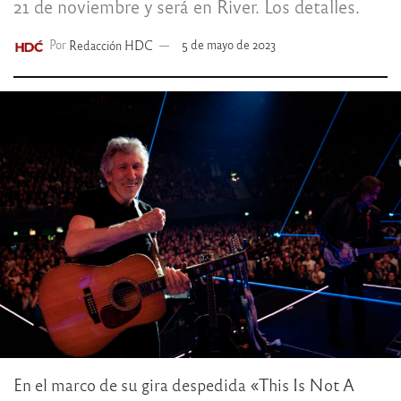
21 de noviembre y será en River. Los detalles.
Por
Redacción HDC
5 de mayo de 2023
En el marco de su gira despedida «This Is Not A