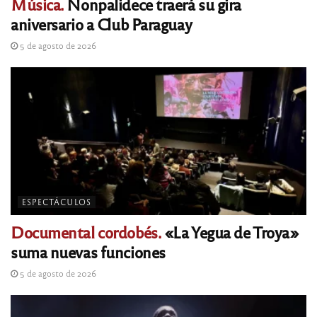
Música.
Nonpalidece traerá su gira
aniversario a Club Paraguay
5 de agosto de 2026
ESPECTÁCULOS
Documental cordobés.
«La Yegua de Troya»
suma nuevas funciones
5 de agosto de 2026