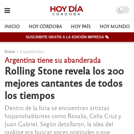
INICIO
HOY CÓRDOBA
HOY PAÍS
HOY MUNDO
SUSCRIBITE GRATIS A LA EDICIÓN IMPRESA 🗞
Inicio
Espectáculos
Argentina tiene su abanderada
Rolling Stone revela los 200
mejores cantantes de todos
los tiempos
Dentro de la lista se encuentran artistas
hispanohablantes como Rosalía, Celia Cruz y
Juan Gabriel. Según detallaron, la idea del
ranking era buscar voces originales y que