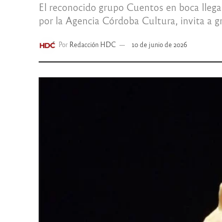
El reconocido grupo Cuentos en boca llega 
por la Agencia Córdoba Cultura, invita a g
Por
Redacción HDC
10 de junio de 2026