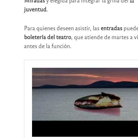
Miradas
y elegida para integrar la grilla del
11º
juventud
.
Para quienes deseen asistir, las
entradas
pueden
boletería del teatro
, que atiende de martes a v
antes de la función.