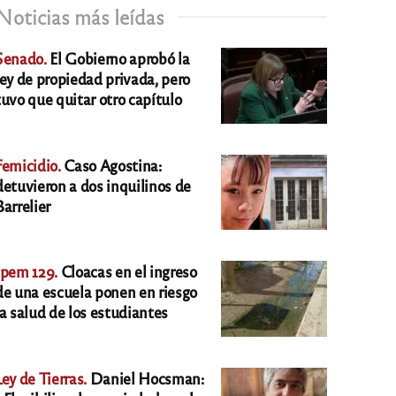
Noticias más leídas
Senado.
El Gobierno aprobó la
ley de propiedad privada, pero
tuvo que quitar otro capítulo
Femicidio.
Caso Agostina:
detuvieron a dos inquilinos de
Barrelier
Ipem 129.
Cloacas en el ingreso
de una escuela ponen en riesgo
la salud de los estudiantes
Ley de Tierras.
Daniel Hocsman: