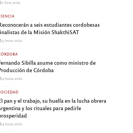
1 hora atrás
CIENCIA
Reconocerán a seis estudiantes cordobesas
finalistas de la Misión ShakthiSAT
3 horas atrás
CÓRDOBA
Fernando Sibilla asume como ministro de
Producción de Córdoba
4 horas atrás
SOCIEDAD
El pan y el trabajo, su huella en la lucha obrera
argentina y los rituales para pedirle
prosperidad
4 horas atrás