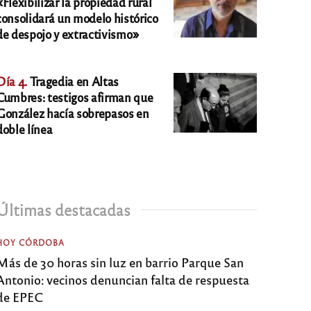
«Flexibilizar la propiedad rural
consolidará un modelo histórico
de despojo y extractivismo»
Día 4.
Tragedia en Altas
Cumbres: testigos afirman que
González hacía sobrepasos en
doble línea
Últimas destacadas
HOY CÓRDOBA
Más de 30 horas sin luz en barrio Parque San
Antonio: vecinos denuncian falta de respuesta
de EPEC