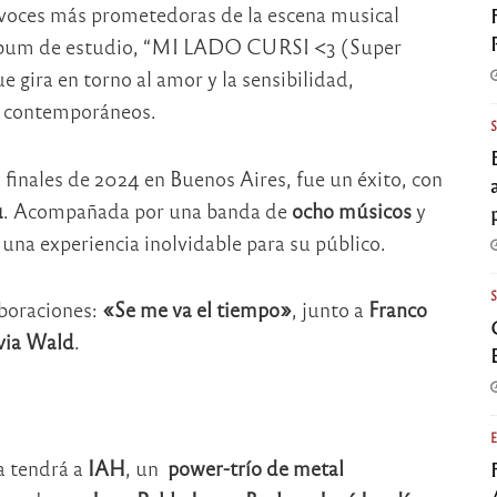
s voces más prometedoras de la escena musical
 álbum de estudio, “MI LADO CURSI <3 (Super
 gira en torno al amor y la sensibilidad,
os contemporáneos.
 finales de 2024 en Buenos Aires, fue un éxito, con
u
. Acompañada por una banda de
ocho músicos
y
una experiencia inolvidable para su público.
aboraciones:
«Se me va el tiempo»
, junto a
Franco
via Wald
.
a tendrá a
IAH
, un
power-trío de metal