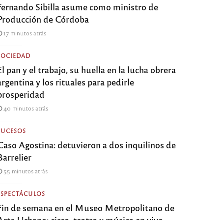
Fernando Sibilla asume como ministro de
Producción de Córdoba
17 minutos atrás
SOCIEDAD
El pan y el trabajo, su huella en la lucha obrera
argentina y los rituales para pedirle
prosperidad
40 minutos atrás
SUCESOS
Caso Agostina: detuvieron a dos inquilinos de
Barrelier
55 minutos atrás
ESPECTÁCULOS
Fin de semana en el Museo Metropolitano de
Arte Urbano: circo, teatro y música en vivo