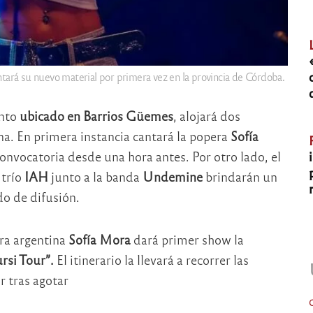
tará su nuevo material por primera vez en la provincia de Córdoba.
into
ubicado en Barrios Güemes
, alojará dos
a. En primera instancia cantará la popera
Sofía
convocatoria desde una hora antes. Por otro lado, el
 trío
IAH
junto a la banda
Undemine
brindarán un
o de difusión.
ra argentina
Sofía Mora
dará primer show la
rsi Tour”.
El itinerario la llevará a recorrer las
r tras agotar