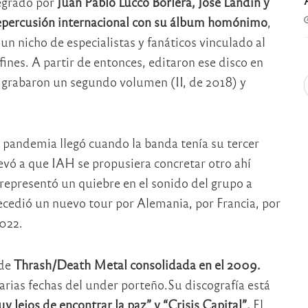
egrado por
Juan Pablo Lucco Borlera, José Landín y
epercusión internacional con su álbum homónimo
,
un nicho de especialistas y fanáticos vinculado al
fines. A partir de entonces, editaron ese disco en
z, grabaron un segundo volumen (II, de 2018) y
a pandemia llegó cuando la banda tenía su tercer
levó a que IAH se propusiera concretar otro ahí
representó un quiebre en el sonido del grupo a
cedió un nuevo tour por Alemania, por Francia, por
022.
 de
Thrash/Death Metal consolidada en el 2009.
rias fechas del under porteño.Su discografía está
lejos de encontrar la paz” y “Crisis Capital”.
El