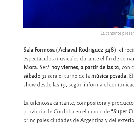
La cantante presen
Sala Formosa
(
Achaval Rodriguez 348
), el rec
espectáculos musicales durante el fin de seman
Mora
. Será
hoy viernes, a partir de las 21
, con 
sábado
31 será el turno de la
música pesada.
El
show desde las 19, según informa el comunicad
La talentosa cantante, compositora y producto
provincia de Córdoba en el marco de
“Super Cu
principales ciudades de Argentina y del exterio