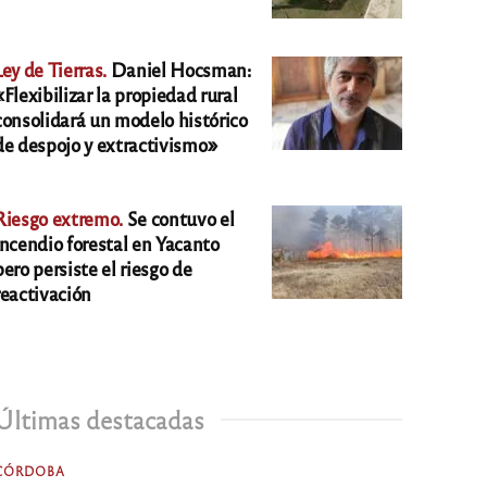
Ley de Tierras.
Daniel Hocsman:
«Flexibilizar la propiedad rural
consolidará un modelo histórico
de despojo y extractivismo»
Riesgo extremo.
Se contuvo el
incendio forestal en Yacanto
pero persiste el riesgo de
reactivación
Últimas destacadas
CÓRDOBA