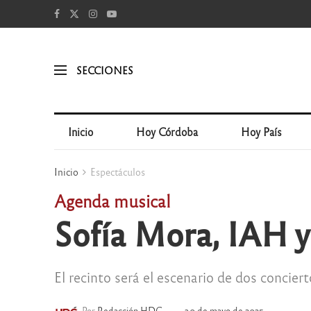
SECCIONES
Inicio
Hoy Córdoba
Hoy País
Inicio
Espectáculos
Agenda musical
Sofía Mora, IAH 
El recinto será el escenario de dos concier
Por
Redacción HDC
30 de mayo de 2025