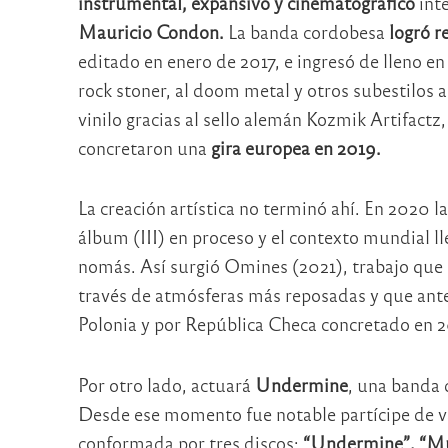
instrumental, expansivo y cinematográfico
int
Mauricio Condon.
La banda cordobesa
logró r
editado en enero de 2017, e ingresó de lleno en 
rock stoner, al doom metal y otros subestilos a
vinilo gracias al sello alemán Kozmik Artifact
concretaron una
gira europea en 2019.
La creación artística no terminó ahí. En 2020 l
álbum (III) en proceso y el contexto mundial l
nomás. Así surgió Omines (2021), trabajo que 
través de atmósferas más reposadas y que ante
Polonia y por República Checa concretado en 2
Por otro lado, actuará
Undermine
, una banda
Desde ese momento fue notable partícipe de va
conformada por tres discos:
“Undermine”, “Muy 