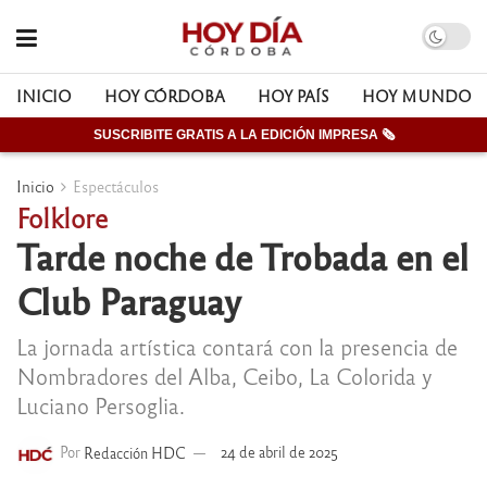
INICIO
HOY CÓRDOBA
HOY PAÍS
HOY MUNDO
SUSCRIBITE GRATIS A LA EDICIÓN IMPRESA 🗞
Inicio
Espectáculos
Folklore
Tarde noche de Trobada en el
Club Paraguay
La jornada artística contará con la presencia de
Nombradores del Alba, Ceibo, La Colorida y
Luciano Persoglia.
Por
Redacción HDC
24 de abril de 2025