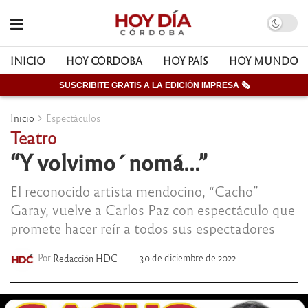
INICIO
HOY CÓRDOBA
HOY PAÍS
HOY MUNDO
SUSCRIBITE GRATIS A LA EDICIÓN IMPRESA 🗞
Inicio
Espectáculos
Teatro
“Y volvimo´nomá…”
El reconocido artista mendocino, “Cacho”
Garay, vuelve a Carlos Paz con espectáculo que
promete hacer reír a todos sus espectadores
Por
Redacción HDC
30 de diciembre de 2022