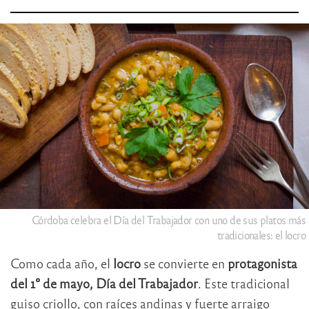
Córdoba celebra el Día del Trabajador con uno de sus platos más
tradicionales: el locro
Como cada año, el
locro
se convierte en
protagonista
del 1° de mayo,
Día del Trabajador
. Este tradicional
guiso criollo, con raíces andinas y fuerte arraigo