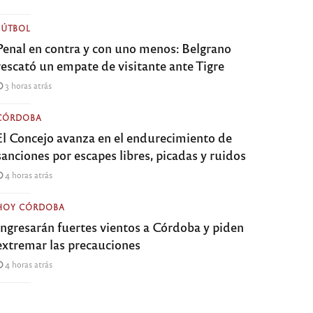
FÚTBOL
Penal en contra y con uno menos: Belgrano
rescató un empate de visitante ante Tigre
3 horas atrás
CÓRDOBA
El Concejo avanza en el endurecimiento de
sanciones por escapes libres, picadas y ruidos
4 horas atrás
HOY CÓRDOBA
Ingresarán fuertes vientos a Córdoba y piden
extremar las precauciones
4 horas atrás