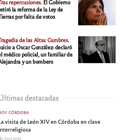
Tras repercusiones.
El Gobierno
retiró la reforma de la Ley de
Tierras por falta de votos
Tragedia de las Altas Cumbres.
Juicio a Oscar González: declaró
el médico policial, un familiar de
Alejandra y un bombero
Últimas destacadas
HOY CÓRDOBA
La visita de León XIV en Córdoba en clave
interreligiosa
1 hora atrás