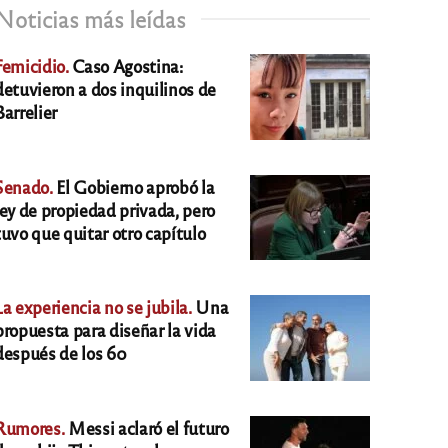
Noticias más leídas
Femicidio.
Caso Agostina:
detuvieron a dos inquilinos de
Barrelier
Senado.
El Gobierno aprobó la
ley de propiedad privada, pero
tuvo que quitar otro capítulo
La experiencia no se jubila.
Una
propuesta para diseñar la vida
después de los 60
Rumores.
Messi aclaró el futuro