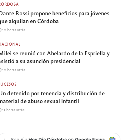
CÓRDOBA
Dante Rossi propone beneficios para jóvenes
que alquilan en Córdoba
10 horas atrás
NACIONAL
Milei se reunió con Abelardo de la Espriella y
asistió a su asunción presidencial
10 horas atrás
SUCESOS
Un detenido por tenencia y distribución de
material de abuso sexual infantil
11 horas atrás
+
Seguí a
Hoy Día Córdoba
en
Google News