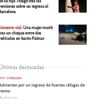
de su hijo Thiago tras las
versiones sobre un regreso al
Barcelona
Siniestro vial.
Una mujer murió
tras un choque entre dos
vehículos en barrio Palmar
Últimas destacadas
HOY CÓRDOBA
Advierten por un ingreso de fuertes ráfagas de
viento
9 horas atrás