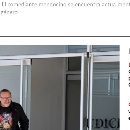
. El comediante mendocino se encuentra actualmente
 género.