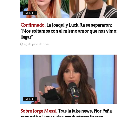
GENTE
Confirmado.
La Joaqui y Luck Ra se separaron:
“Nos soltamos con el mismo amor que nos vimo
llegar”
29 de julio de 2026
GENTE
Sobre Jorge Messi.
Tras la fake news, Flor Peña
renunció a Luzu y dos productoras fueron