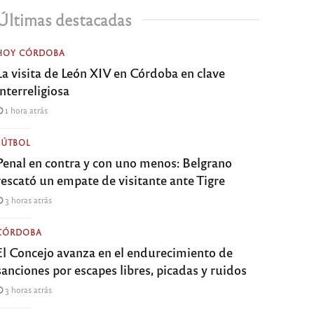
Últimas destacadas
HOY CÓRDOBA
La visita de León XIV en Córdoba en clave
interreligiosa
1 hora atrás
FÚTBOL
Penal en contra y con uno menos: Belgrano
rescató un empate de visitante ante Tigre
3 horas atrás
CÓRDOBA
El Concejo avanza en el endurecimiento de
sanciones por escapes libres, picadas y ruidos
3 horas atrás