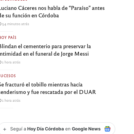
Luciano Cáceres nos habla de “Paraíso” antes
de su función en Córdoba
54 minutos atrás
HOY PAÍS
Blindan el cementerio para preservar la
intimidad en el funeral de Jorge Messi
1 hora atrás
SUCESOS
Se fracturó el tobillo mientras hacía
senderismo y fue rescatada por el DUAR
1 hora atrás
+
Seguí a
Hoy Día Córdoba
en
Google News