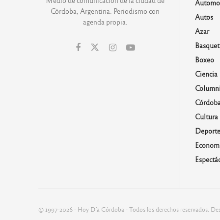
Automo
Córdoba, Argentina. Periodismo con
Autos
agenda propia.
Azar
Basquet
Boxeo
Ciencia
Columni
Córdob
Cultura
Deporte
Economí
Espectá
© 1997-2026 - Hoy Día Córdoba - Todos los derechos reservados. Des