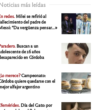
Noticias más leídas
En redes.
Milei se refirió al
fallecimiento del padre de
Messi: “Da vergüenza pensar…»
Paradero.
Buscan a un
adolescente de 16 años
desaparecido en Córdoba
¿Lo merece?
Campeonato:
Córdoba quiere quedarse con el
mejor alfajor argentino
Efemérides.
Día del Gato: por