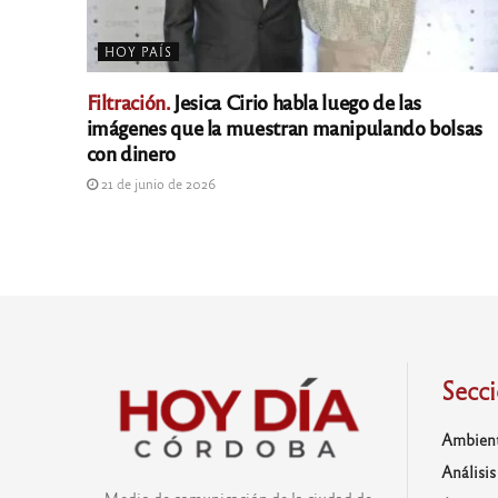
HOY PAÍS
Filtración.
Jesica Cirio habla luego de las
imágenes que la muestran manipulando bolsas
con dinero
21 de junio de 2026
Secc
Ambien
Análisis
Medio de comunicación de la ciudad de