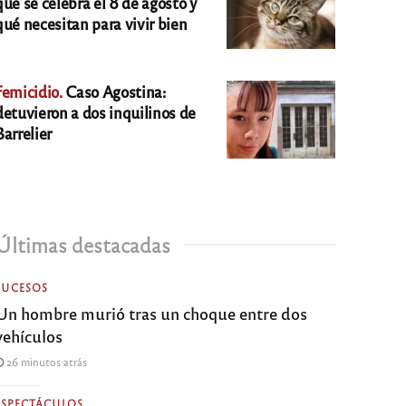
qué se celebra el 8 de agosto y
qué necesitan para vivir bien
Femicidio.
Caso Agostina:
detuvieron a dos inquilinos de
Barrelier
Últimas destacadas
SUCESOS
Un hombre murió tras un choque entre dos
vehículos
26 minutos atrás
ESPECTÁCULOS