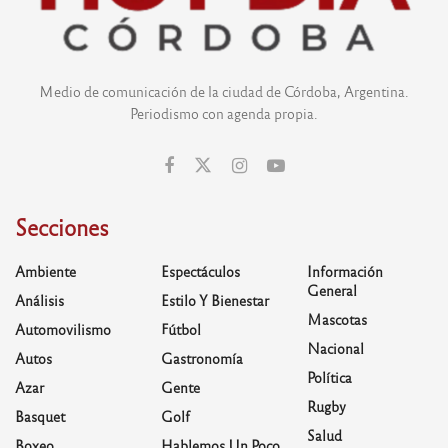
Medio de comunicación de la ciudad de Córdoba, Argentina.
Periodismo con agenda propia.
Secciones
Ambiente
Espectáculos
Información
General
Análisis
Estilo Y Bienestar
Mascotas
Automovilismo
Fútbol
Nacional
Autos
Gastronomía
Política
Azar
Gente
Rugby
Basquet
Golf
Salud
Boxeo
Hablemos Un Poco