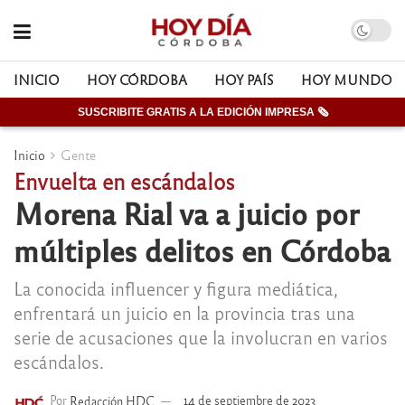
INICIO
HOY CÓRDOBA
HOY PAÍS
HOY MUNDO
SUSCRIBITE GRATIS A LA EDICIÓN IMPRESA 🗞
Inicio
Gente
Envuelta en escándalos
Morena Rial va a juicio por
múltiples delitos en Córdoba
La conocida influencer y figura mediática,
enfrentará un juicio en la provincia tras una
serie de acusaciones que la involucran en varios
escándalos.
Por
Redacción HDC
14 de septiembre de 2023