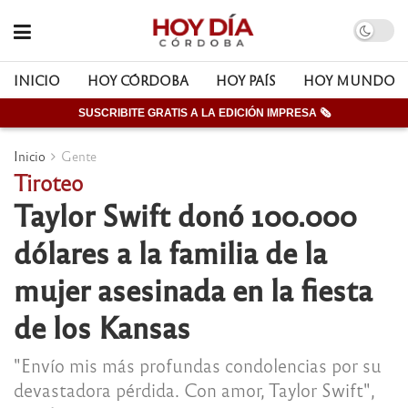
INICIO
HOY CÓRDOBA
HOY PAÍS
HOY MUNDO
SUSCRIBITE GRATIS A LA EDICIÓN IMPRESA 🗞
Inicio
Gente
Tiroteo
Taylor Swift donó 100.000
dólares a la familia de la
mujer asesinada en la fiesta
de los Kansas
"Envío mis más profundas condolencias por su
devastadora pérdida. Con amor, Taylor Swift",