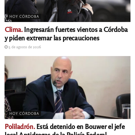
HOY CÓRDOBA
Clima.
Ingresarán fuertes vientos a Córdoba
y piden extremar las precauciones
5 de agosto de 2026
HOY CÓRDOBA
Poliladrón.
Está detenido en Bouwer el jefe
local Antidrogas de la Policía Federal