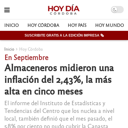
INICIO
HOY CÓRDOBA
HOY PAÍS
HOY MUNDO
SUSCRIBITE GRATIS A LA EDICIÓN IMPRESA 🗞
Inicio
Hoy Córdoba
En Septiembre
Almaceneros midieron una
inflación del 2,43%, la más
alta en cinco meses
El informe del Instituto de Estadísticas y
Tendencias del Centro que los nuclea a nivel
local, también definió que el mes pasado, el
58% por ciento no pudo cubrir la Canasta