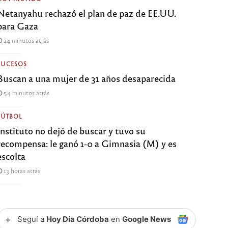
Netanyahu rechazó el plan de paz de EE.UU.
para Gaza
24 minutos atrás
SUCESOS
Buscan a una mujer de 31 años desaparecida
54 minutos atrás
FÚTBOL
Instituto no dejó de buscar y tuvo su
recompensa: le ganó 1-0 a Gimnasia (M) y es
escolta
13 horas atrás
+
Seguí a
Hoy Día Córdoba
en
Google News