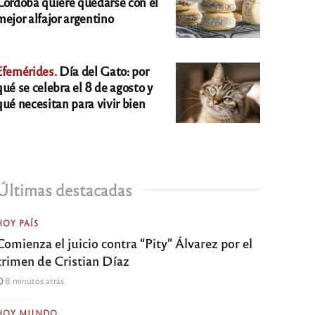
Córdoba quiere quedarse con el
mejor alfajor argentino
Efemérides.
Día del Gato: por
qué se celebra el 8 de agosto y
qué necesitan para vivir bien
Últimas destacadas
HOY PAÍS
Comienza el juicio contra “Pity” Álvarez por el
crimen de Cristian Díaz
8 minutos atrás
HOY MUNDO