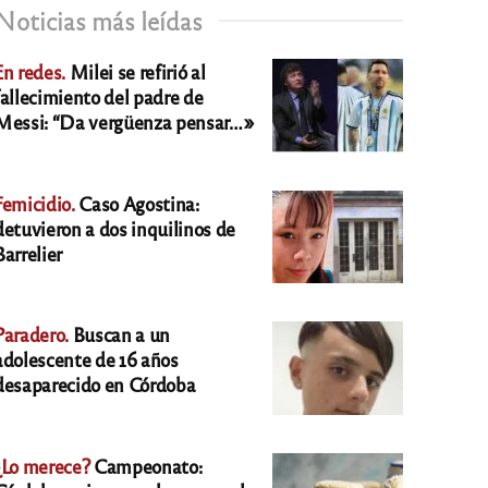
Noticias más leídas
En redes.
Milei se refirió al
fallecimiento del padre de
Messi: “Da vergüenza pensar…»
Femicidio.
Caso Agostina:
detuvieron a dos inquilinos de
Barrelier
Paradero.
Buscan a un
adolescente de 16 años
desaparecido en Córdoba
¿Lo merece?
Campeonato: