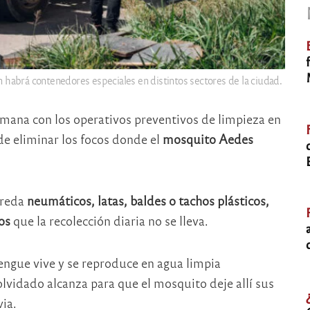
 habrá contenedores especiales en distintos sectores de la ciudad.
mana con los operativos preventivos de limpieza en
 de eliminar los focos donde el
mosquito Aedes
ereda
neumáticos, latas, baldes o tachos plásticos,
os
que la recolección diaria no se lleva.
engue vive y se reproduce en agua limpia
lvidado alcanza para que el mosquito deje allí sus
via.