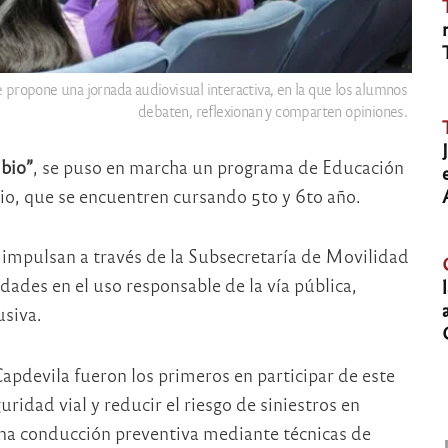
 propone una jornada audiovisual interactiva, en la que los alumnos
debaten, reflexionan y comparten opiniones.
bio”
, se puso en marcha un programa de Educación
io, que se encuentren cursando 5to y 6to año.
e impulsan a través de la Subsecretaría de Movilidad
idades en el uso responsable de la vía pública,
siva.
pdevila fueron los primeros en participar de este
ridad vial y reducir el riesgo de siniestros en
na conducción preventiva mediante técnicas de