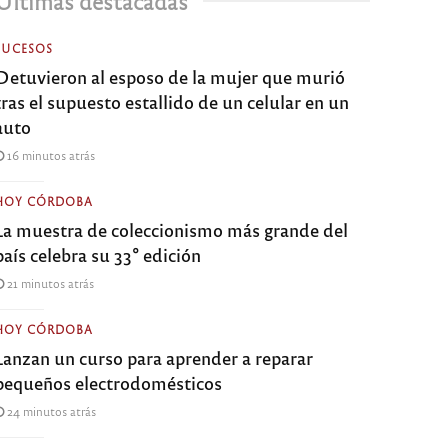
Últimas destacadas
SUCESOS
Detuvieron al esposo de la mujer que murió
tras el supuesto estallido de un celular en un
auto
16 minutos atrás
HOY CÓRDOBA
La muestra de coleccionismo más grande del
país celebra su 33° edición
21 minutos atrás
HOY CÓRDOBA
Lanzan un curso para aprender a reparar
pequeños electrodomésticos
24 minutos atrás