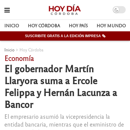
INICIO
HOY CÓRDOBA
HOY PAÍS
HOY MUNDO
SUSCRIBITE GRATIS A LA EDICIÓN IMPRESA 🗞
Inicio
Hoy Córdoba
Economía
El gobernador Martín
Llaryora suma a Ercole
Felippa y Hernán Lacunza a
Bancor
El empresario asumió la vicepresidencia la
entidad bancaria, mientras que el exministro de