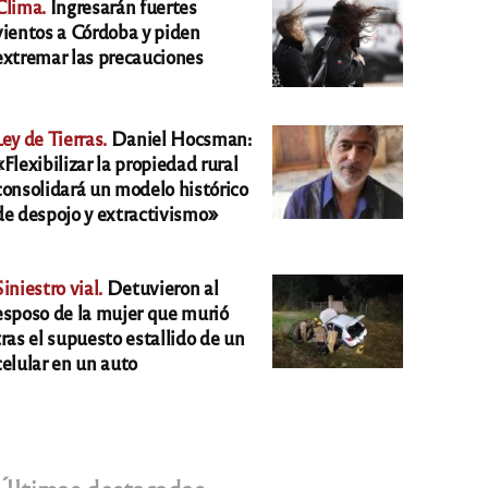
Clima.
Ingresarán fuertes
vientos a Córdoba y piden
extremar las precauciones
Ley de Tierras.
Daniel Hocsman:
«Flexibilizar la propiedad rural
consolidará un modelo histórico
de despojo y extractivismo»
Siniestro vial.
Detuvieron al
esposo de la mujer que murió
tras el supuesto estallido de un
celular en un auto