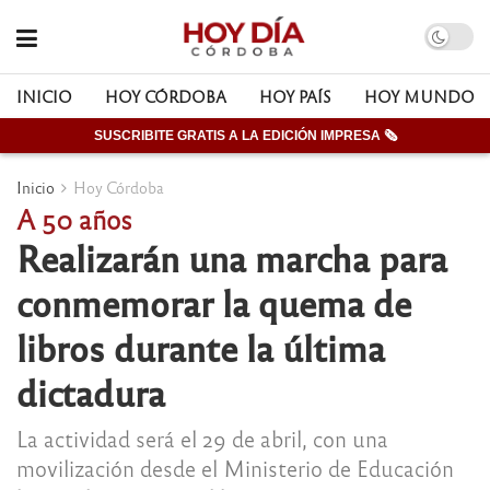
INICIO
HOY CÓRDOBA
HOY PAÍS
HOY MUNDO
SUSCRIBITE GRATIS A LA EDICIÓN IMPRESA 🗞
Inicio
Hoy Córdoba
A 50 años
Realizarán una marcha para
conmemorar la quema de
libros durante la última
dictadura
La actividad será el 29 de abril, con una
movilización desde el Ministerio de Educación