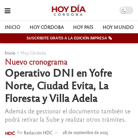
INICIO
HOY CÓRDOBA
HOY PAÍS
HOY MUNDO
SUSCRIBITE GRATIS A LA EDICIÓN IMPRESA 🗞
Inicio
Hoy Córdoba
Nuevo cronograma
Operativo DNI en Yofre
Norte, Ciudad Evita, La
Floresta y Villa Adela
Además de gestionar el documento también se
podrá retirar la Sube y realizar otros trámites.
Por
Redacción HDC
28 de septiembre de 2025