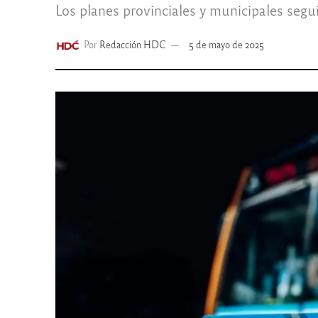
Los planes provinciales y municipales seg
Por
Redacción HDC
5 de mayo de 2025