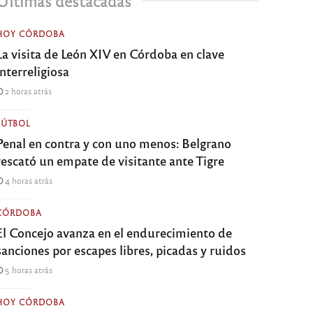
Últimas destacadas
HOY CÓRDOBA
La visita de León XIV en Córdoba en clave
interreligiosa
2 horas atrás
FÚTBOL
Penal en contra y con uno menos: Belgrano
rescató un empate de visitante ante Tigre
4 horas atrás
CÓRDOBA
El Concejo avanza en el endurecimiento de
sanciones por escapes libres, picadas y ruidos
5 horas atrás
HOY CÓRDOBA