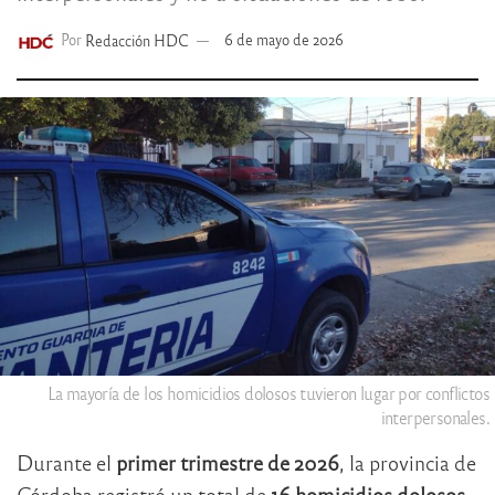
Por
Redacción HDC
6 de mayo de 2026
La mayoría de los homicidios dolosos tuvieron lugar por conflictos
interpersonales.
Durante el
primer trimestre de 2026
, la provincia de
Córdoba registró un total de
16 homicidios dolosos
,