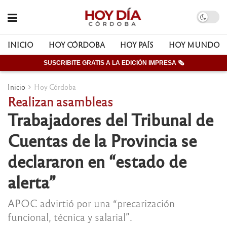
INICIO
HOY CÓRDOBA
HOY PAÍS
HOY MUNDO
SUSCRIBITE GRATIS A LA EDICIÓN IMPRESA 🗞
Inicio
Hoy Córdoba
Realizan asambleas
Trabajadores del Tribunal de
Cuentas de la Provincia se
declararon en “estado de
alerta”
APOC advirtió por una “precarización
funcional, técnica y salarial”.