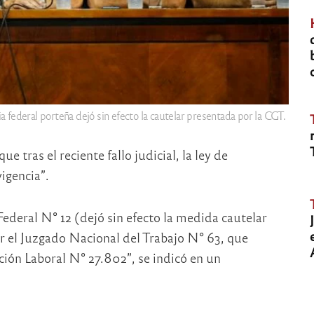
cia federal porteña dejó sin efecto la cautelar presentada por la CGT.
 tras el reciente fallo judicial, la ley de
igencia”.
ederal N° 12 (dejó sin efecto la medida cautelar
r el Juzgado Nacional del Trabajo N° 63, que
ción Laboral N° 27.802”, se indicó en un