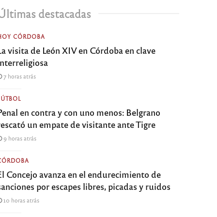
Últimas destacadas
HOY CÓRDOBA
La visita de León XIV en Córdoba en clave
interreligiosa
7 horas atrás
FÚTBOL
Penal en contra y con uno menos: Belgrano
rescató un empate de visitante ante Tigre
9 horas atrás
CÓRDOBA
El Concejo avanza en el endurecimiento de
sanciones por escapes libres, picadas y ruidos
10 horas atrás