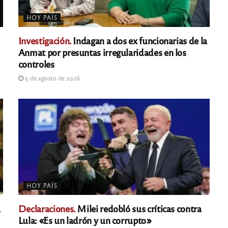
HOY PAÍS
Investigación.
Indagan a dos ex funcionarias de la
Anmat por presuntas irregularidades en los
controles
5 de agosto de 2026
HOY PAÍS
a
Declaraciones.
Milei redobló sus críticas contra
Lula: «Es un ladrón y un corrupto»