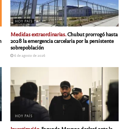
HOY PAÍS
Medidas extraordinarias.
Chubut prorrogó hasta
n
2028 la emergencia carcelaria por la persistente
sobrepoblación
6 de agosto de 2026
HOY PAÍS
Investigación.
Facundo Moyano declaró ante la