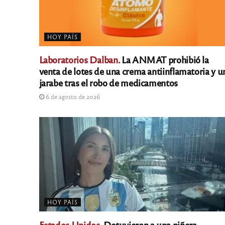
HOY PAÍS
Laboratorios Dalban.
La ANMAT prohibió la
venta de lotes de una crema antiinflamatoria y u
jarabe tras el robo de medicamentos
6 de agosto de 2026
HOY PAÍS
Estados Unidos.
Detuvieron a una niñera