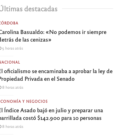
Últimas destacadas
CÓRDOBA
Carolina Basualdo: «No podemos ir siempre
detrás de las cenizas»
5 horas atrás
NACIONAL
El oficialismo se encaminaba a aprobar la ley de
Propiedad Privada en el Senado
8 horas atrás
ECONOMÍA Y NEGOCIOS
El Índice Asado bajó en julio y preparar una
parrillada costó $142.900 para 10 personas
8 horas atrás