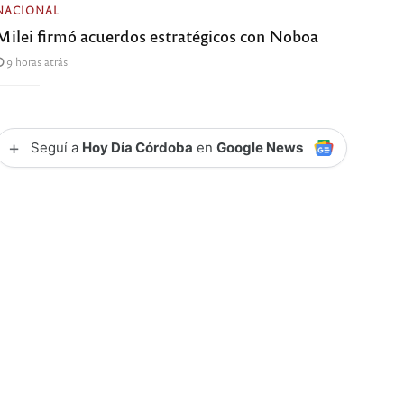
NACIONAL
Milei firmó acuerdos estratégicos con Noboa
9 horas atrás
+
Seguí a
Hoy Día Córdoba
en
Google News