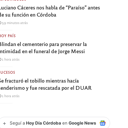
Luciano Cáceres nos habla de “Paraíso” antes
de su función en Córdoba
59 minutos atrás
HOY PAÍS
Blindan el cementerio para preservar la
intimidad en el funeral de Jorge Messi
1 hora atrás
SUCESOS
Se fracturó el tobillo mientras hacía
senderismo y fue rescatada por el DUAR
1 hora atrás
+
Seguí a
Hoy Día Córdoba
en
Google News