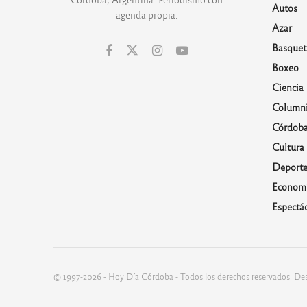
Autos
agenda propia.
Azar
Basquet
Boxeo
Ciencia
Columni
Córdob
Cultura
Deporte
Economí
Espectá
© 1997-2026 - Hoy Día Córdoba - Todos los derechos reservados. Des