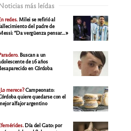
Noticias más leídas
En redes.
Milei se refirió al
fallecimiento del padre de
Messi: “Da vergüenza pensar…»
Paradero.
Buscan a un
adolescente de 16 años
desaparecido en Córdoba
¿Lo merece?
Campeonato:
Córdoba quiere quedarse con el
mejor alfajor argentino
Efemérides.
Día del Gato: por