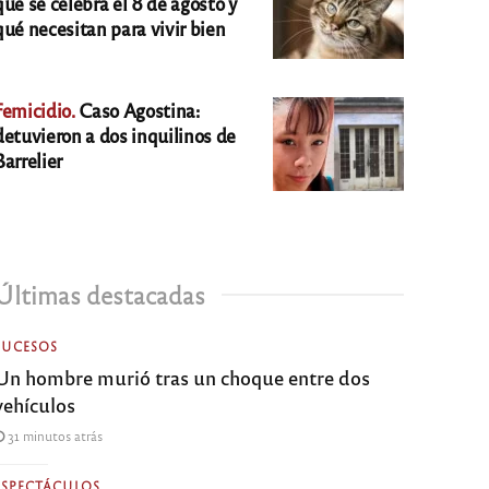
qué se celebra el 8 de agosto y
qué necesitan para vivir bien
Femicidio.
Caso Agostina:
detuvieron a dos inquilinos de
Barrelier
Últimas destacadas
SUCESOS
Un hombre murió tras un choque entre dos
vehículos
31 minutos atrás
ESPECTÁCULOS