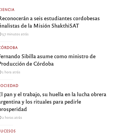
CIENCIA
Reconocerán a seis estudiantes cordobesas
finalistas de la Misión ShakthiSAT
57 minutos atrás
CÓRDOBA
Fernando Sibilla asume como ministro de
Producción de Córdoba
1 hora atrás
SOCIEDAD
El pan y el trabajo, su huella en la lucha obrera
argentina y los rituales para pedirle
prosperidad
2 horas atrás
SUCESOS