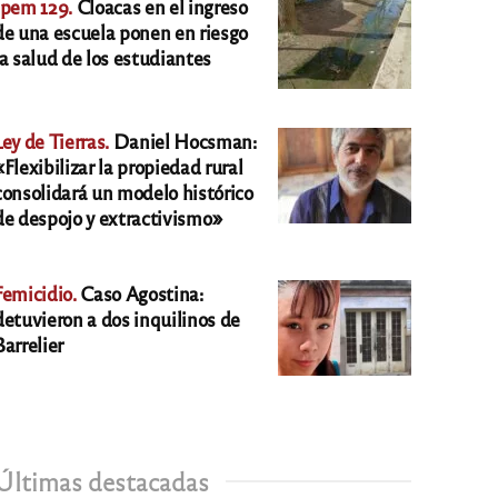
Ipem 129.
Cloacas en el ingreso
de una escuela ponen en riesgo
la salud de los estudiantes
Ley de Tierras.
Daniel Hocsman:
«Flexibilizar la propiedad rural
consolidará un modelo histórico
de despojo y extractivismo»
Femicidio.
Caso Agostina:
detuvieron a dos inquilinos de
Barrelier
Últimas destacadas