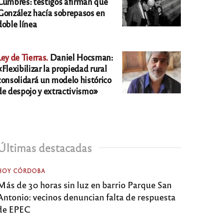
Cumbres: testigos afirman que
González hacía sobrepasos en
doble línea
Ley de Tierras.
Daniel Hocsman:
«Flexibilizar la propiedad rural
consolidará un modelo histórico
de despojo y extractivismo»
Últimas destacadas
HOY CÓRDOBA
Más de 30 horas sin luz en barrio Parque San
Antonio: vecinos denuncian falta de respuesta
de EPEC