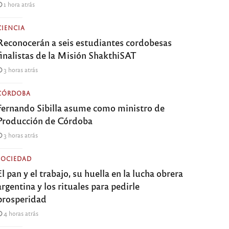
1 hora atrás
CIENCIA
Reconocerán a seis estudiantes cordobesas
finalistas de la Misión ShakthiSAT
3 horas atrás
CÓRDOBA
Fernando Sibilla asume como ministro de
Producción de Córdoba
3 horas atrás
SOCIEDAD
El pan y el trabajo, su huella en la lucha obrera
argentina y los rituales para pedirle
prosperidad
4 horas atrás