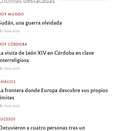
Últimas destacadas
HOY MUNDO
Sudán, una guerra olvidada
1 hora atrás
HOY CÓRDOBA
La visita de León XIV en Córdoba en clave
interreligiosa
1 hora atrás
ANÁLISIS
La frontera donde Europa descubre sus propios
límites
1 hora atrás
SUCESOS
Detuvieron a cuatro personas tras un