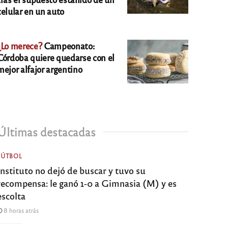
celular en un auto
¿Lo merece?
Campeonato:
Córdoba quiere quedarse con el
mejor alfajor argentino
Últimas destacadas
FÚTBOL
Instituto no dejó de buscar y tuvo su
recompensa: le ganó 1-0 a Gimnasia (M) y es
escolta
8 horas atrás