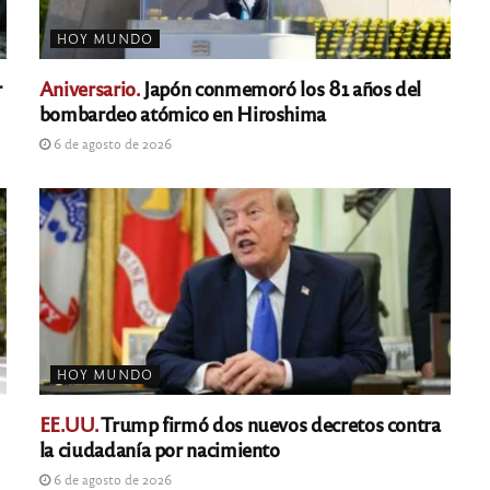
HOY MUNDO
r
Aniversario.
Japón conmemoró los 81 años del
bombardeo atómico en Hiroshima
6 de agosto de 2026
HOY MUNDO
EE.UU.
Trump firmó dos nuevos decretos contra
la ciudadanía por nacimiento
6 de agosto de 2026