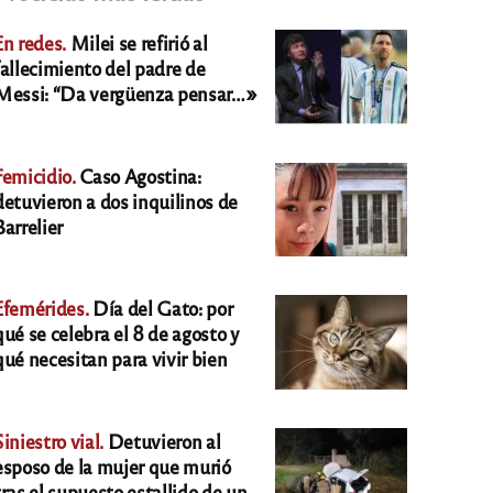
En redes.
Milei se refirió al
fallecimiento del padre de
Messi: “Da vergüenza pensar…»
Femicidio.
Caso Agostina:
detuvieron a dos inquilinos de
Barrelier
Efemérides.
Día del Gato: por
qué se celebra el 8 de agosto y
qué necesitan para vivir bien
Siniestro vial.
Detuvieron al
esposo de la mujer que murió
tras el supuesto estallido de un