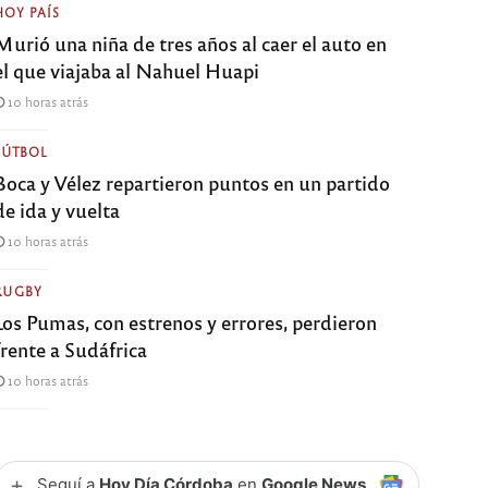
HOY PAÍS
Murió una niña de tres años al caer el auto en
el que viajaba al Nahuel Huapi
10 horas atrás
FÚTBOL
Boca y Vélez repartieron puntos en un partido
de ida y vuelta
10 horas atrás
RUGBY
Los Pumas, con estrenos y errores, perdieron
frente a Sudáfrica
10 horas atrás
+
Seguí a
Hoy Día Córdoba
en
Google News