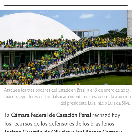
Ataque a los tres poderes del Estado en Brasilia el 8 de enero de 2023,
cuando seguidores de Jair Bolsonaro intentaron desconocer la asunción
del presidente Luiz Inácio Lula da Silva.
La
Cámara Federal de Casación Penal
rechazó hoy
los recursos de los defensores de los brasileños
Joelton Gusmão de Oliveira y Joel Borges Correa
y