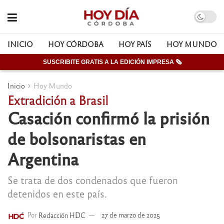
INICIO
HOY CÓRDOBA
HOY PAÍS
HOY MUNDO
SUSCRIBITE GRATIS A LA EDICIÓN IMPRESA 🗞
Inicio
Hoy Mundo
Extradición a Brasil
Casación confirmó la prisión
de bolsonaristas en
Argentina
Se trata de dos condenados que fueron
detenidos en este país.
Por
Redacción HDC
27 de marzo de 2025