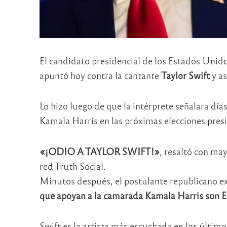
El candidato presidencial de los Estados Unid
apuntó hoy contra la cantante
Taylor Swift
y as
Lo hizo luego de que la intérprete señalara día
Kamala Harris en las próximas elecciones pres
«¡ODIO A TAYLOR SWIFT!»
, resaltó con ma
red Truth Social.
Minutos después, el postulante republicano e
que apoyan a la camarada Kamala Harris so
Swift es la artista más escuchada en los últim