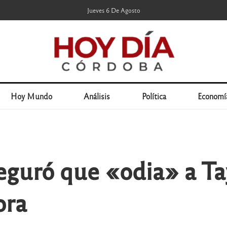
Jueves 6 De Agosto
Hoy Mundo
Análisis
Política
Economí
uró que «odia» a Tayl
ora