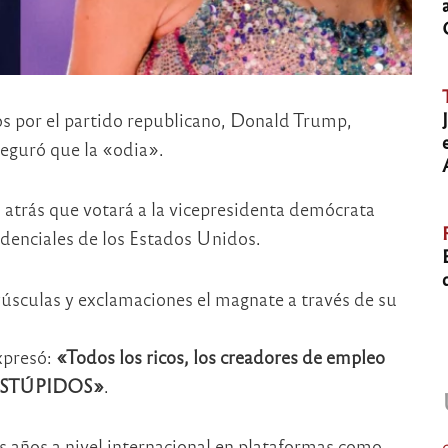
os por el partido republicano, Donald Trump,
eguró que la «odia».
s atrás que votará a la vicepresidenta demócrata
idenciales de los Estados Unidos.
yúsculas y exclamaciones el magnate a través de su
xpresó:
«Todos los ricos, los creadores de empleo
n ESTÚPIDOS»
.
os años a nivel internacional en plataformas como