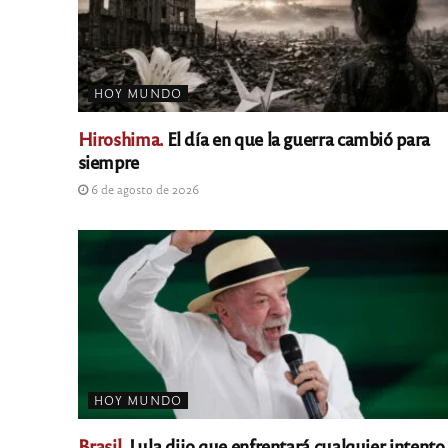
HOY MUNDO
Hiroshima.
El día en que la guerra cambió para
siempre
6 de agosto de 2026
HOY MUNDO
Brasil.
Lula dijo que enfrentará cualquier intento