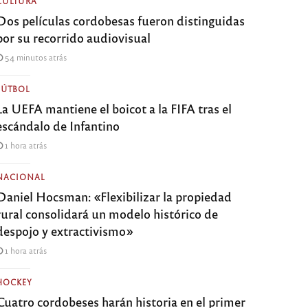
CULTURA
Dos películas cordobesas fueron distinguidas
por su recorrido audiovisual
54 minutos atrás
FÚTBOL
La UEFA mantiene el boicot a la FIFA tras el
escándalo de Infantino
1 hora atrás
NACIONAL
Daniel Hocsman: «Flexibilizar la propiedad
rural consolidará un modelo histórico de
despojo y extractivismo»
1 hora atrás
HOCKEY
Cuatro cordobeses harán historia en el primer