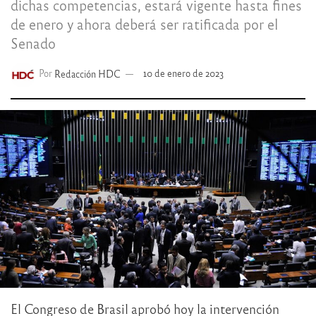
dichas competencias, estará vigente hasta fines
de enero y ahora deberá ser ratificada por el
Senado
Por
Redacción HDC
10 de enero de 2023
El Congreso de Brasil aprobó hoy la intervención