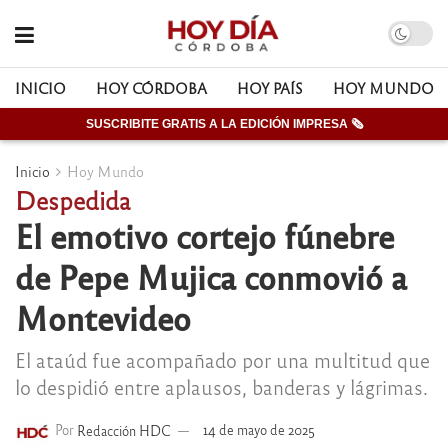
INICIO
HOY CÓRDOBA
HOY PAÍS
HOY MUNDO
SUSCRIBITE GRATIS A LA EDICIÓN IMPRESA 🗞
Inicio
Hoy Mundo
Despedida
El emotivo cortejo fúnebre
de Pepe Mujica conmovió a
Montevideo
El ataúd fue acompañado por una multitud que
lo despidió entre aplausos, banderas y lágrimas.
Por
Redacción HDC
14 de mayo de 2025