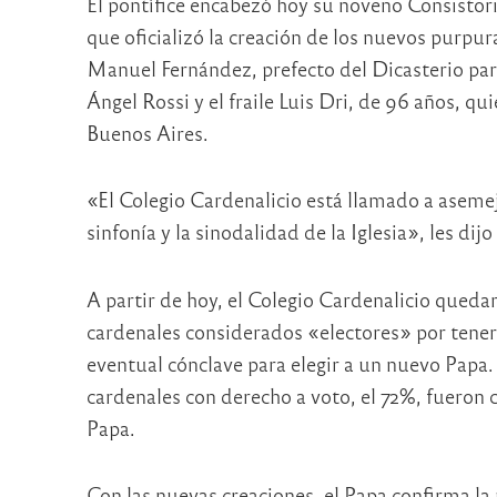
El pontífice encabezó hoy su noveno Consistori
que oficializó la creación de los nuevos purpur
Manuel Fernández, prefecto del Dicasterio para
Ángel Rossi y el fraile Luis Dri, de 96 años, qui
Buenos Aires.
«El Colegio Cardenalicio está llamado a asemej
sinfonía y la sinodalidad de la Iglesia», les dij
A partir de hoy, el Colegio Cardenalicio qued
cardenales considerados «electores» por tene
eventual cónclave para elegir a un nuevo Papa. 
cardenales con derecho a voto, el 72%, fueron 
Papa.
Con las nuevas creaciones, el Papa confirma la