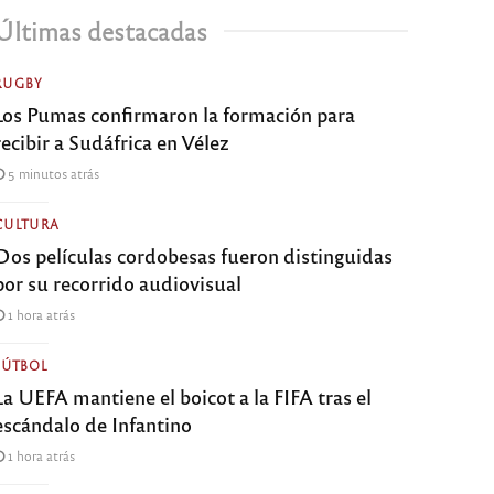
Últimas destacadas
RUGBY
Los Pumas confirmaron la formación para
recibir a Sudáfrica en Vélez
5 minutos atrás
CULTURA
Dos películas cordobesas fueron distinguidas
por su recorrido audiovisual
1 hora atrás
FÚTBOL
La UEFA mantiene el boicot a la FIFA tras el
escándalo de Infantino
1 hora atrás