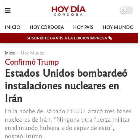
INICIO
HOY CÓRDOBA
HOY PAÍS
HOY MUNDO
SUSCRIBITE GRATIS A LA EDICIÓN IMPRESA 🗞
Inicio
Hoy Mundo
Confirmó Trump
Estados Unidos bombardeó
instalaciones nucleares en
Irán
En la noche del sábado EE.UU. atacó tres bases
nucleares de Irán. "Ninguna otra fuerza militar
en el mundo hubiera sido capaz de esto",
posteó Trump.