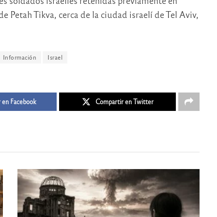
res soldados israelíes retenidas previamente en
e Petah Tikva, cerca de la ciudad israelí de Tel Aviv,
Información
Israel
 en Facebook
Compartir en Twitter