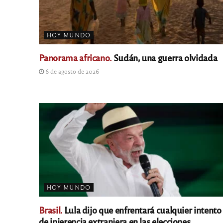
HOY MUNDO
Panorama africano.
Sudán, una guerra olvidada
6 de agosto de 2026
HOY MUNDO
Brasil.
Lula dijo que enfrentará cualquier intento
de injerencia extranjera en las elecciones