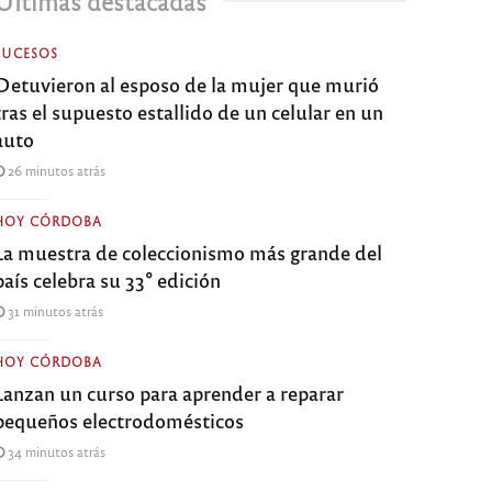
Últimas destacadas
SUCESOS
Detuvieron al esposo de la mujer que murió
tras el supuesto estallido de un celular en un
auto
26 minutos atrás
HOY CÓRDOBA
La muestra de coleccionismo más grande del
país celebra su 33° edición
31 minutos atrás
HOY CÓRDOBA
Lanzan un curso para aprender a reparar
pequeños electrodomésticos
34 minutos atrás