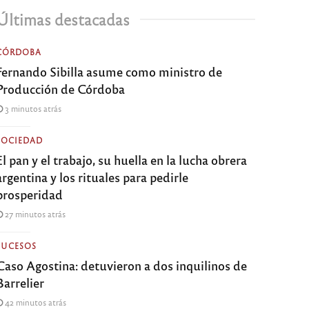
Últimas destacadas
CÓRDOBA
Fernando Sibilla asume como ministro de
Producción de Córdoba
3 minutos atrás
SOCIEDAD
El pan y el trabajo, su huella en la lucha obrera
argentina y los rituales para pedirle
prosperidad
27 minutos atrás
SUCESOS
Caso Agostina: detuvieron a dos inquilinos de
Barrelier
42 minutos atrás