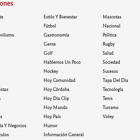
iones
te
Estilo Y Bienestar
Mascotas
Fútbol
Nacional
vilismo
Gastronomía
Política
Gente
Rugby
Golf
Salud
Hablemos Un Poco
Sociedad
Hockey
Sucesos
Hoy Comunidad
Tapa Del Día
stas
Hoy Córdoba
Tecnología
a
Hoy Día Clip
Tenis
Hoy Mundo
Turismo
s
Hoy País
Voley
a Y Negocios
Humor
culos
Información General