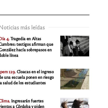
Noticias más leídas
Día 4.
Tragedia en Altas
Cumbres: testigos afirman que
González hacía sobrepasos en
doble línea
Ipem 129.
Cloacas en el ingreso
de una escuela ponen en riesgo
la salud de los estudiantes
Clima.
Ingresarán fuertes
vientos a Córdoba y piden