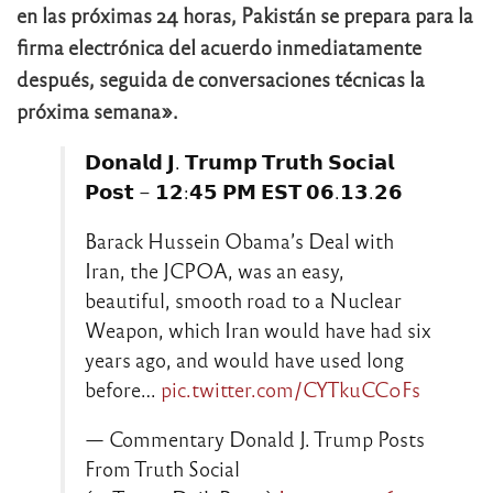
en las próximas 24 horas, Pakistán se prepara para la
firma electrónica del acuerdo inmediatamente
después, seguida de conversaciones técnicas la
próxima semana».
𝗗𝗼𝗻𝗮𝗹𝗱 𝗝. 𝗧𝗿𝘂𝗺𝗽 𝗧𝗿𝘂𝘁𝗵 𝗦𝗼𝗰𝗶𝗮𝗹
𝗣𝗼𝘀𝘁 – 𝟭𝟮:𝟰𝟱 𝗣𝗠 𝗘𝗦𝗧 𝟬𝟲.𝟭𝟯.𝟮𝟲
Barack Hussein Obama’s Deal with
Iran, the JCPOA, was an easy,
beautiful, smooth road to a Nuclear
Weapon, which Iran would have had six
years ago, and would have used long
before…
pic.twitter.com/CYTkuCC0Fs
— Commentary Donald J. Trump Posts
From Truth Social