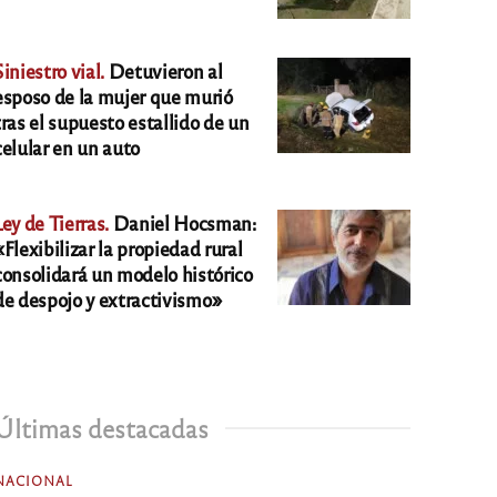
Siniestro vial.
Detuvieron al
esposo de la mujer que murió
tras el supuesto estallido de un
celular en un auto
Ley de Tierras.
Daniel Hocsman:
«Flexibilizar la propiedad rural
consolidará un modelo histórico
de despojo y extractivismo»
Últimas destacadas
NACIONAL