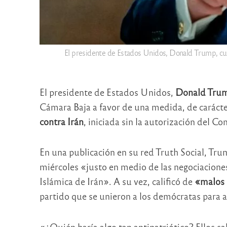
El presidente de Estados Unidos, Donald Trump, cuest
El presidente de Estados Unidos,
Donald Tru
Cámara Baja a favor de una medida, de carácte
contra Irán
, iniciada sin la autorización del Co
En una publicación en su red Truth Social, Tr
miércoles «justo en medio de las negociaciones 
Islámica de Irán». A su vez, calificó de
«malos 
partido que se unieron a los demócratas para a
«¿Quién haría algo tan antipatriótico? Ellos s