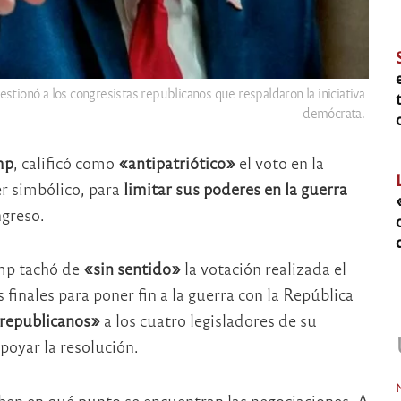
ionó a los congresistas republicanos que respaldaron la iniciativa
demócrata.
mp
, calificó como
«antipatriótico»
el voto en la
r simbólico, para
limitar sus poderes en la guerra
ngreso.
ump tachó de
«sin sentido»
la votación realizada el
finales para poner fin a la guerra con la República
republicanos»
a los cuatro legisladores de su
poyar la resolución.
aben en qué punto se encuentran las negociaciones. A