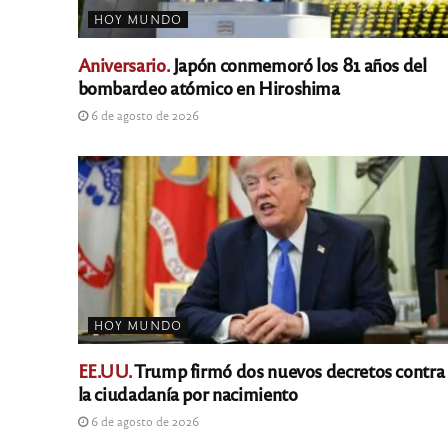
HOY MUNDO
Aniversario.
Japón conmemoró los 81 años del
bombardeo atómico en Hiroshima
6 de agosto de 2026
HOY MUNDO
EE.UU.
Trump firmó dos nuevos decretos contra
la ciudadanía por nacimiento
6 de agosto de 2026