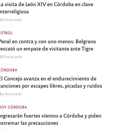
La visita de León XIV en Córdoba en clave
interreligiosa
6 horas atrás
FÚTBOL
Penal en contra y con uno menos: Belgrano
rescató un empate de visitante ante Tigre
8 horas atrás
CÓRDOBA
El Concejo avanza en el endurecimiento de
sanciones por escapes libres, picadas y ruidos
9 horas atrás
HOY CÓRDOBA
Ingresarán fuertes vientos a Córdoba y piden
extremar las precauciones