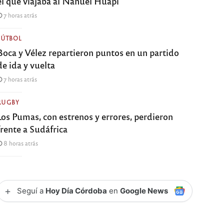
el que viajaba al Nahuel Huapi
7 horas atrás
FÚTBOL
Boca y Vélez repartieron puntos en un partido
de ida y vuelta
7 horas atrás
RUGBY
Los Pumas, con estrenos y errores, perdieron
frente a Sudáfrica
8 horas atrás
+
Seguí a
Hoy Día Córdoba
en
Google News