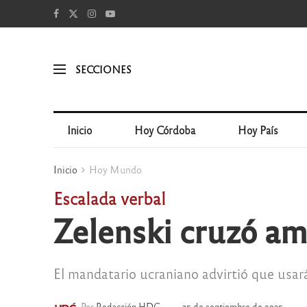
SECCIONES
Inicio
Hoy Córdoba
Hoy País
Inicio
Hoy Mundo
Escalada verbal
Zelenski cruzó a
El mandatario ucraniano advirtió que usar
Por
Redacción HDC
25 de septiembre de 2025