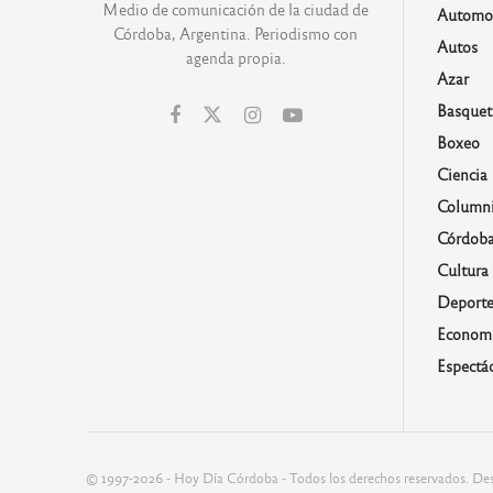
Medio de comunicación de la ciudad de
Automo
Córdoba, Argentina. Periodismo con
Autos
agenda propia.
Azar
Basquet
Boxeo
Ciencia
Columni
Córdob
Cultura
Deporte
Economí
Espectá
© 1997-2026 - Hoy Día Córdoba - Todos los derechos reservados. Des