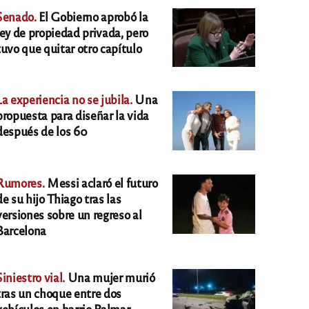
Senado.
El Gobierno aprobó la
ley de propiedad privada, pero
tuvo que quitar otro capítulo
La experiencia no se jubila.
Una
propuesta para diseñar la vida
después de los 60
Rumores.
Messi aclaró el futuro
de su hijo Thiago tras las
versiones sobre un regreso al
Barcelona
Siniestro vial.
Una mujer murió
tras un choque entre dos
vehículos en barrio Palmar